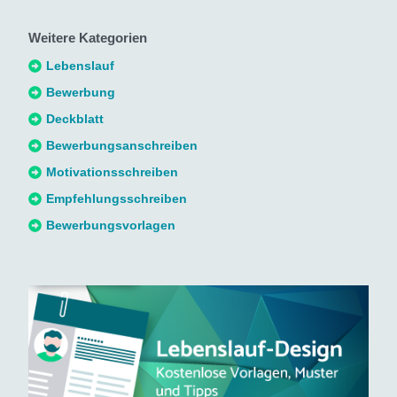
h
Weitere Kategorien
e
n
Lebenslauf
n
Bewerbung
a
Deckblatt
c
Bewerbungsanschreiben
h
Motivationsschreiben
:
Empfehlungsschreiben
Bewerbungsvorlagen