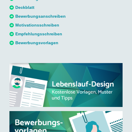
a
Deckblatt
c
Bewerbungsanschreiben
h
Motivationsschreiben
:
Empfehlungsschreiben
Bewerbungsvorlagen