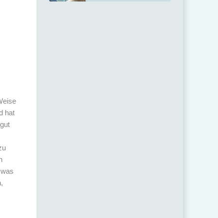
Weise
d hat
 gut
zu
n
, was
,