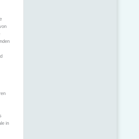
e
 von
e
lnden
nd
ren
s
le in