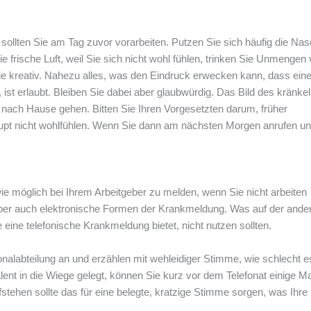
llten Sie am Tag zuvor vorarbeiten. Putzen Sie sich häufig die Nas
e frische Luft, weil Sie sich nicht wohl fühlen, trinken Sie Unmengen
 Sie kreativ. Nahezu alles, was den Eindruck erwecken kann, dass ein
ist erlaubt. Bleiben Sie dabei aber glaubwürdig. Das Bild des kränke
 nach Hause gehen. Bitten Sie Ihren Vorgesetzten darum, früher
aupt nicht wohlfühlen. Wenn Sie dann am nächsten Morgen anrufen u
 wie möglich bei Ihrem Arbeitgeber zu melden, wenn Sie nicht arbeiten
eber auch elektronische Formen der Krankmeldung. Was auf der ande
 eine telefonische Krankmeldung bietet, nicht nutzen sollten.
nalabteilung an und erzählen mit wehleidiger Stimme, wie schlecht e
alent in die Wiege gelegt, können Sie kurz vor dem Telefonat einige Ma
tehen sollte das für eine belegte, kratzige Stimme sorgen, was Ihre