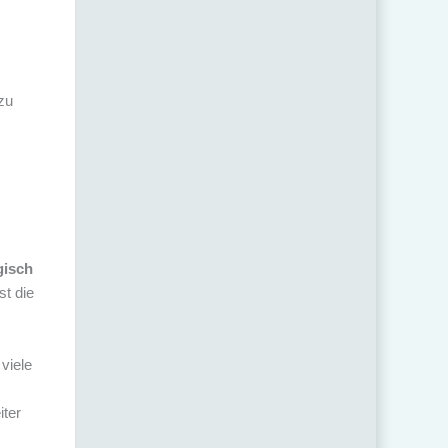
 zu
gisch
st die
viele
iter