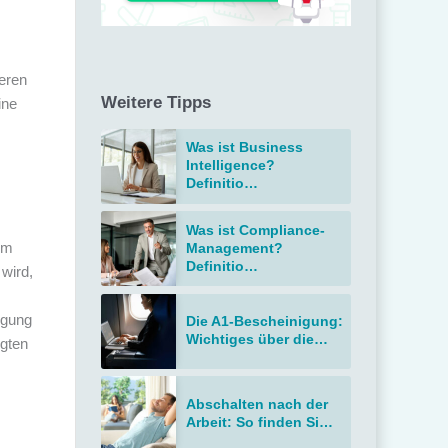
eren
Weitere Tipps
ine
Was ist Business
Intelligence?
Definitio…
Was ist Compliance-
um
Management?
Definitio…
 wird,
igung
Die A1-Bescheinigung:
Wichtiges über die…
igten
Abschalten nach der
Arbeit: So finden Si…