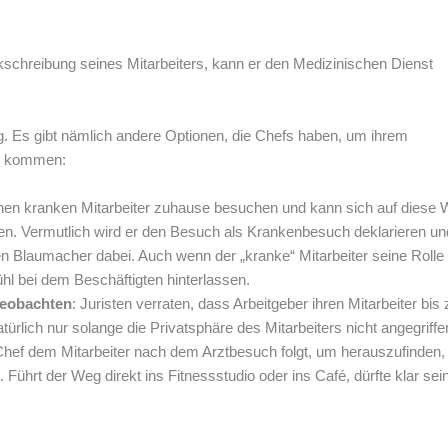
nkschreibung seines Mitarbeiters, kann er den Medizinischen Dienst
ung. Es gibt nämlich andere Optionen, die Chefs haben, um ihrem
zu kommen:
inen kranken Mitarbeiter zuhause besuchen und kann sich auf diese 
. Vermutlich wird er den Besuch als Krankenbesuch deklarieren un
en Blaumacher dabei. Auch wenn der „kranke“ Mitarbeiter seine Rolle
ühl bei dem Beschäftigten hinterlassen.
beobachten
: Juristen verraten, dass Arbeitgeber ihren Mitarbeiter bis 
rlich nur solange die Privatsphäre des Mitarbeiters nicht angegriffe
Chef dem Mitarbeiter nach dem Arztbesuch folgt, um herauszufinden
Führt der Weg direkt ins Fitnessstudio oder ins Café, dürfte klar sein