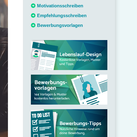
c
Motivationsschreiben
h
Empfehlungsschreiben
:
Bewerbungsvorlagen