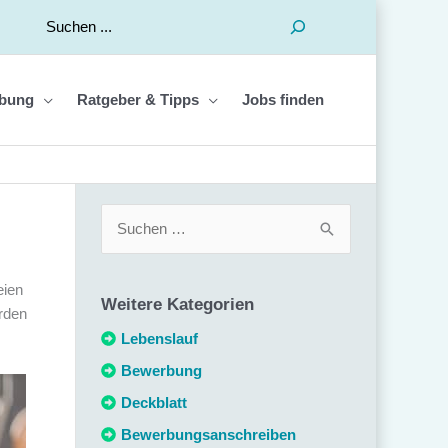
Suchen
bung
Ratgeber & Tipps
Jobs finden
S
u
c
eien
Weitere Kategorien
h
hrden
e
Lebenslauf
n
Bewerbung
n
Deckblatt
a
Bewerbungsanschreiben