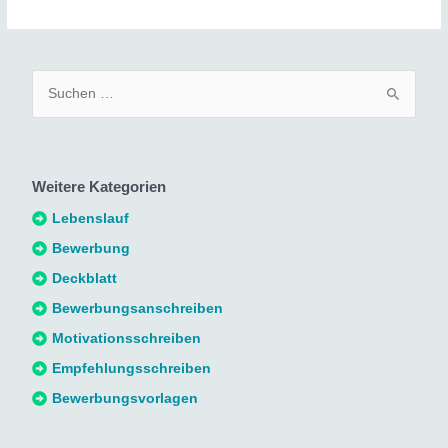
S
u
c
h
Weitere Kategorien
e
n
Lebenslauf
n
Bewerbung
a
Deckblatt
c
Bewerbungsanschreiben
h
Motivationsschreiben
:
Empfehlungsschreiben
Bewerbungsvorlagen