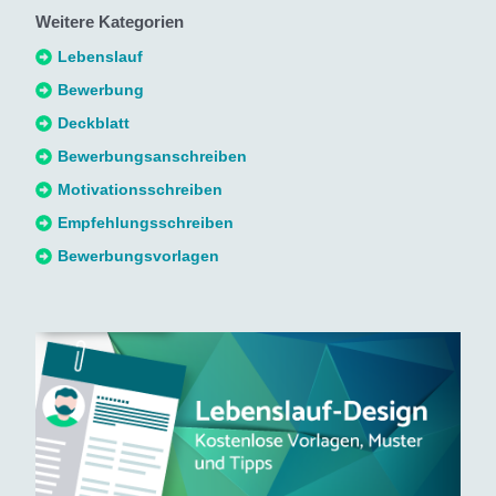
Weitere Kategorien
e
n
Lebenslauf
n
Bewerbung
a
Deckblatt
c
Bewerbungsanschreiben
h
Motivationsschreiben
:
Empfehlungsschreiben
Bewerbungsvorlagen