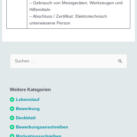
– Gebrauch von Messgeräten, Werkzeugen und
Hilfsmitteln
– Abschluss / Zertifikat: Elektrotechnisch
unterwiesene Person
S
u
c
h
Weitere Kategorien
e
n
Lebenslauf
n
Bewerbung
a
Deckblatt
c
Bewerbungsanschreiben
h
Motivationsschreiben