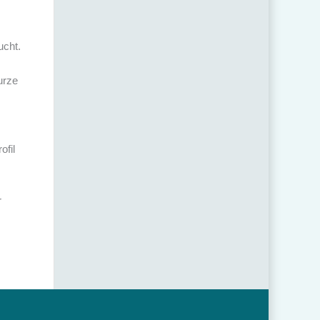
ucht.
urze
ofil
.
r