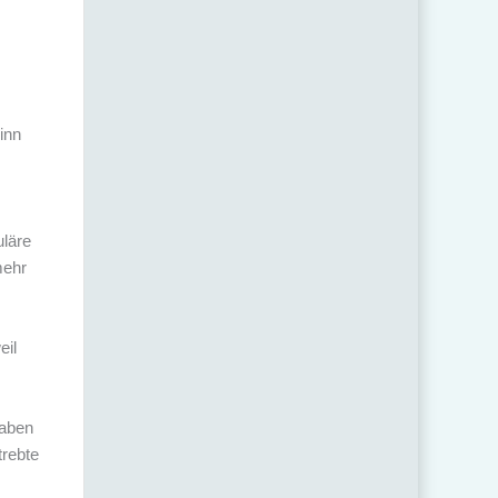
inn
uläre
mehr
eil
gaben
trebte