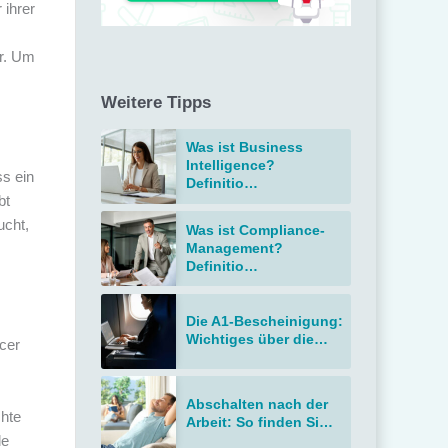
 ihrer
er. Um
Weitere Tipps
Was ist Business
Intelligence?
ss ein
Definitio…
bt
ucht,
Was ist Compliance-
Management?
Definitio…
Die A1-Bescheinigung:
Wichtiges über die…
cer
Abschalten nach der
chte
Arbeit: So finden Si…
le