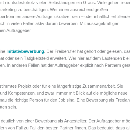
ist nichtsdestotrotz vielen Selbständigen ein Graus: Viele gehen lieber
tmarketing zu beschäftigen. Wer einen ausreichend großen
bei könnten andere Aufträge lukrativer sein – oder inhaltlich erfüllend
ch in vielen Fällen aktiv darum bewerben. Mit aussagekräftigen
en Auftraggeber.
eine
Initiativbewerbung
. Der Freiberufler hat gehört oder gelesen, da
 oder sein Tätigkeitsfeld erweitert. Wer hier auf dem Laufenden blei
n. In anderen Fällen hat der Auftraggeber explizit nach Partnern ges
stimmtes Projekt oder für eine längerfristige Zusammenarbeit. Sie
ge und Kompetenzen, und zwar immer mit Blick auf die mögliche neue
au die richtige Person für den Job sind. Eine Bewerbung als Freelan
ten sein.
deutlich von einer Bewerbung als Angestellter. Der Auftraggeber mö
dern von Fall zu Fall den besten Partner finden. Das bedeutet, dass al