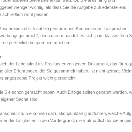
 oder anderen Stelle bemerkbar sein. Ob Sie teamfähig und
ggeber weniger wichtig, als dass Sie die Aufgabe zufriedenstellend
schließlich nicht passen.
Anschreiben üblich auf ein persönliches Kennenlernen zu sprechen
erbungsgespräch“, denn darum handelt es sich ja im klassischen S
 gerne persönlich besprechen möchten.
en
sich der Lebenslauf als Freelancer von jenem Dokument, das für reg
 aller Erfahrungen, die Sie gesammelt haben, ist nicht gefragt. Viel
as angestrebte Projekt wichtig erscheint.
ie Sie schon gemacht haben. Auch Erfolge sollten genannt werden, w
 eigener Sache sind.
 anschaulich. Sie können dazu stichpunktartig aufführen, welche Auf
r die Tätigkeiten in den Vordergrund, die mutmaßlich für die anges