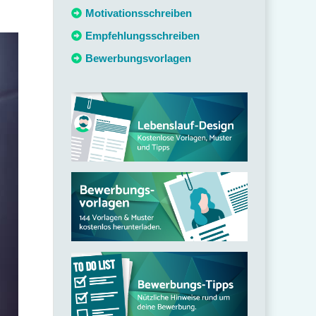
c
Motivationsschreiben
h
Empfehlungsschreiben
:
Bewerbungsvorlagen