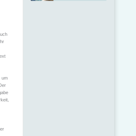
Auch
Ihr
ext
, um
Der
gabe
keit,
cer