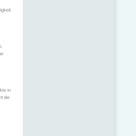
igkeit
.
er
kte in
t die