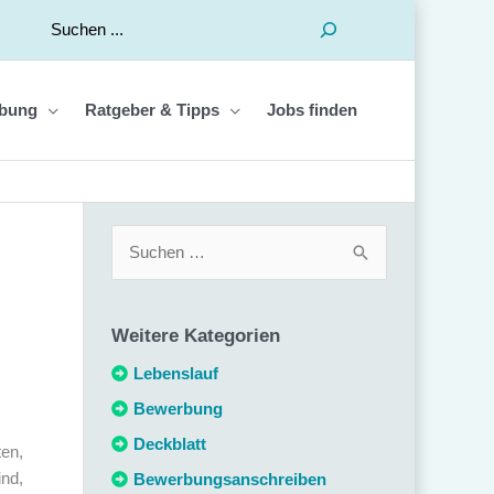
Suchen
bung
Ratgeber & Tipps
Jobs finden
S
u
c
Weitere Kategorien
h
e
Lebenslauf
n
Bewerbung
n
Deckblatt
ten,
a
ind,
Bewerbungsanschreiben