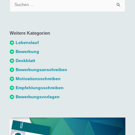
S
u
c
h
Weitere Kategorien
e
n
Lebenslauf
n
Bewerbung
a
Deckblatt
c
Bewerbungsanschreiben
h
Motivationsschreiben
:
Empfehlungsschreiben
Bewerbungsvorlagen