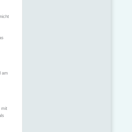
nicht
as
l am
 mit
als