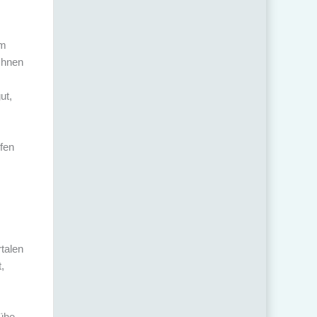
Im
Ihnen
ut,
pfen
talen
,
Mühe