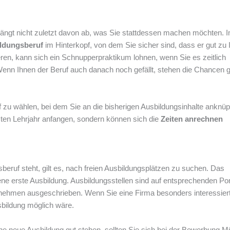
hängt nicht zuletzt davon ab, was Sie stattdessen machen möchten. 
ildungsberuf
im Hinterkopf, von dem Sie sicher sind, dass er gut zu 
en, kann sich ein Schnupperpraktikum lohnen, wenn Sie es zeitlich
Wenn Ihnen der Beruf auch danach noch gefällt, stehen die Chancen g
f zu wählen, bei dem Sie an die bisherigen Ausbildungsinhalte anknü
ten Lehrjahr anfangen, sondern können sich die
Zeiten anrechnen
eruf steht, gilt es, nach freien Ausbildungsplätzen zu suchen. Das
ne erste Ausbildung. Ausbildungsstellen sind auf entsprechenden Por
rnehmen ausgeschrieben. Wenn Sie eine Firma besonders interessiert
sbildung möglich wäre.
ne neue Ausbildung gut stehen, sollten Sie sich bei der Bewerbung 