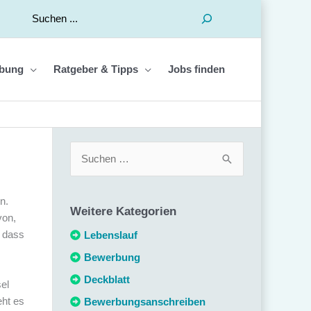
Suchen
bung
Ratgeber & Tipps
Jobs finden
S
u
c
n.
Weitere Kategorien
h
von,
, dass
e
Lebenslauf
n
Bewerbung
n
Deckblatt
el
a
ht es
Bewerbungsanschreiben