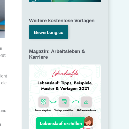
Weitere kostenlose Vorlagen
Bewerbung.co
ür
Magazin: Arbeitsleben &
rst
Karriere
icht
 die
 und
u