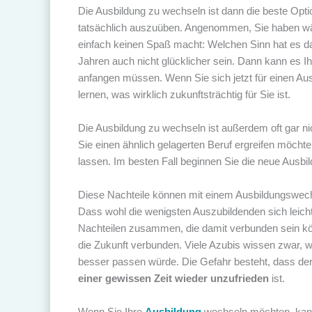
Die Ausbildung zu wechseln ist dann die beste Opti
tatsächlich auszuüben. Angenommen, Sie haben währ
einfach keinen Spaß macht: Welchen Sinn hat es da
Jahren auch nicht glücklicher sein. Dann kann es I
anfangen müssen. Wenn Sie sich jetzt für einen Au
lernen, was wirklich zukunftsträchtig für Sie ist.
Die Ausbildung zu wechseln ist außerdem oft gar n
Sie einen ähnlich gelagerten Beruf ergreifen möcht
lassen. Im besten Fall beginnen Sie die neue Ausbild
Diese Nachteile können mit einem Ausbildungswec
Dass wohl die wenigsten Auszubildenden sich leich
Nachteilen zusammen, die damit verbunden sein kö
die Zukunft verbunden. Viele Azubis wissen zwar, w
besser passen würde. Die Gefahr besteht, dass de
einer gewissen Zeit wieder unzufrieden
ist.
Wenn Sie Ihre
Ausbildung
wechseln möchten, kann