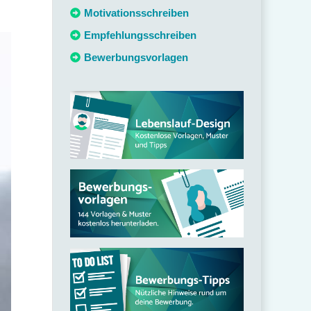
c
Motivationsschreiben
h
Empfehlungsschreiben
:
Bewerbungsvorlagen