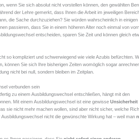
on, wenn Sie sich absolut nicht vorstellen können, den gewählten Ber
end der Lehre gemerkt, dass Ihnen die Arbeit im jeweiligen Bereic
nn, die Sache durchzuziehen? Sie würden wahrscheinlich in einigen
hnen passieren, dass Sie in einem höheren Alter noch einmal von vor
sbildungswechsel entscheiden, sparen Sie Zeit und können gleich et
icht so kompliziert und schwerwiegend wie viele Azubis befürchten. 
en, können Sie sich Ihre bisherigen Zeiten womöglich sogar anrechne
ung nicht bei null, sondern bleiben im Zeitplan.
hsel verbunden sein
tfertig zu einem Ausbildungswechsel entschließen, hängt mit den
nnen. Mit einem Ausbildungswechsel ist eine gewisse
Unsicherheit
as sie nicht mehr machen wollen, sind aber nicht sicher, welche Ric
r Ausbildungswechsel nicht die gewünschte Wirkung hat – weil man
n
 es Ihnen passieren, dass Sie
nicht sofort einen anderen