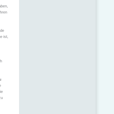
aben,
Ihren
nde
e ist,
ch
u
e
ie
zu