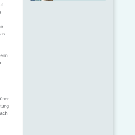
uf
h
ne
was
Wenn
n
über
htung
ach