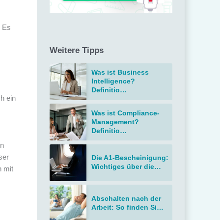
. Es
Weitere Tipps
Was ist Business
Intelligence?
Definitio…
h ein
Was ist Compliance-
Management?
Definitio…
en
ser
Die A1-Bescheinigung:
Wichtiges über die…
h mit
Abschalten nach der
Arbeit: So finden Si…