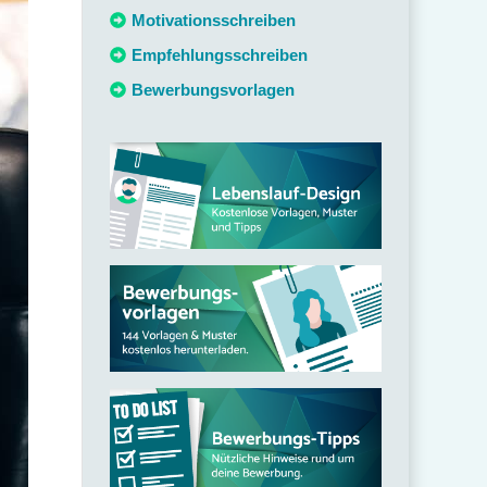
c
Motivationsschreiben
h
Empfehlungsschreiben
:
Bewerbungsvorlagen