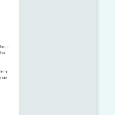
ehmer
lso
leine
 die