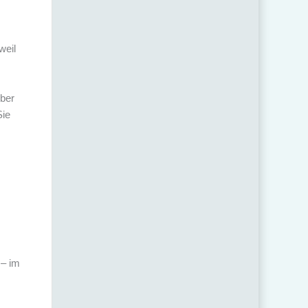
weil
ber
Sie
 – im