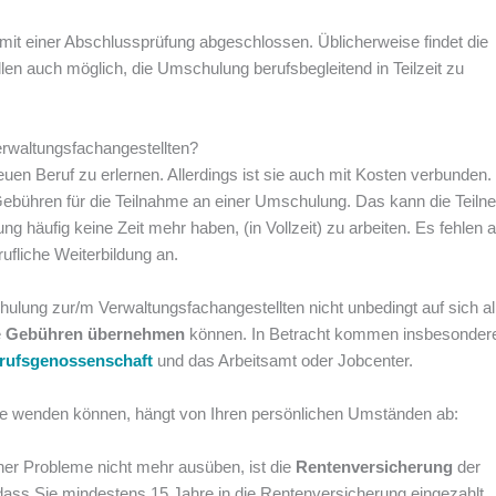
it einer Abschlussprüfung abgeschlossen. Üblicherweise findet die
Fällen auch möglich, die Umschulung berufsbegleitend in Teilzeit zu
erwaltungsfachangestellten?
en Beruf zu erlernen. Allerdings ist sie auch mit Kosten verbunden.
Gebühren für die Teilnahme an einer Umschulung. Das kann die Teiln
ng häufig keine Zeit mehr haben, (in Vollzeit) zu arbeiten. Es fehlen a
rufliche Weiterbildung an.
hulung zur/m Verwaltungsfachangestellten nicht unbedingt auf sich al
e
Gebühren übernehmen
können. In Betracht kommen insbesondere
rufsgenossenschaft
und das Arbeitsamt oder Jobcenter.
e wenden können, hängt von Ihren persönlichen Umständen ab:
her Probleme nicht mehr ausüben, ist die
Rentenversicherung
der
 dass Sie mindestens 15 Jahre in die Rentenversicherung eingezahlt