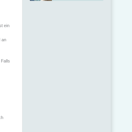
t ein
l an
. Falls
ch