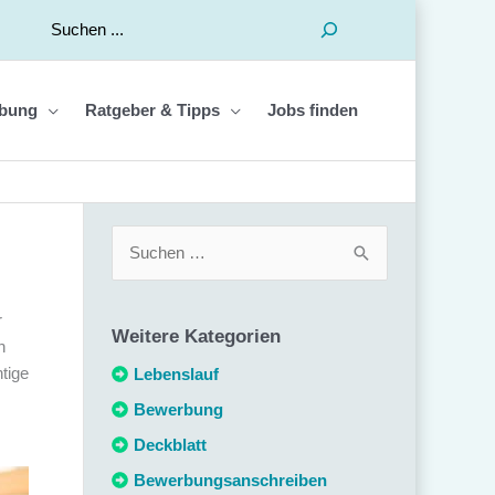
Suchen
bung
Ratgeber & Tipps
Jobs finden
S
u
c
r
Weitere Kategorien
h
n
htige
e
Lebenslauf
n
Bewerbung
n
Deckblatt
a
Bewerbungsanschreiben