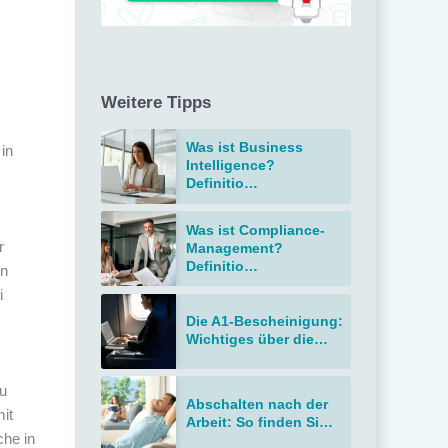
Weitere Tipps
Was ist Business
in
Intelligence?
Definitio…
Was ist Compliance-
r
Management?
Definitio…
en
i
Die A1-Bescheinigung:
Wichtiges über die…
zu
Abschalten nach der
it
Arbeit: So finden Si…
che in