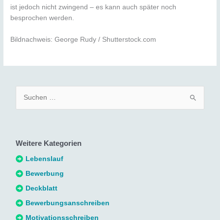
ist jedoch nicht zwingend – es kann auch später noch
besprochen werden.
Bildnachweis: George Rudy / Shutterstock.com
S
u
c
h
Weitere Kategorien
e
n
Lebenslauf
n
Bewerbung
a
Deckblatt
c
Bewerbungsanschreiben
h
Motivationsschreiben