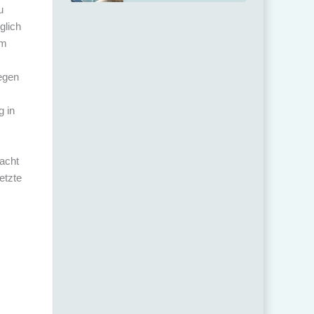
u
glich
im
legen
g in
macht
etzte