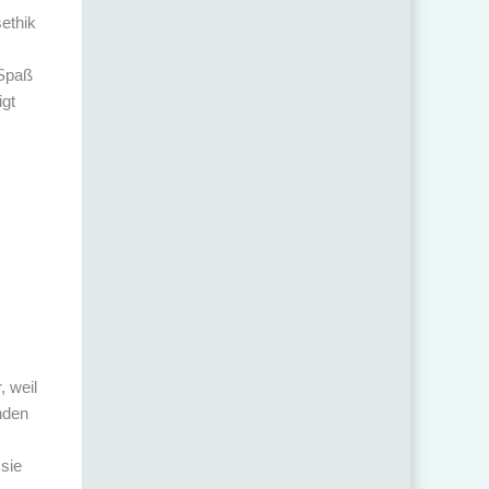
sethik
 Spaß
igt
, weil
nden
 sie