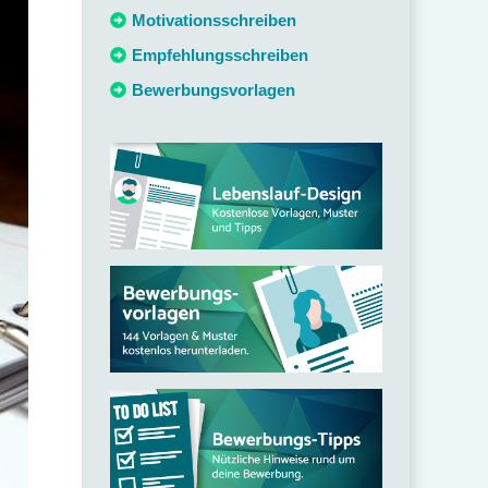
c
Motivationsschreiben
h
Empfehlungsschreiben
:
Bewerbungsvorlagen