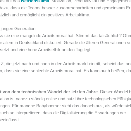
das auf das
Betriebsklima
. Motivation, Produktivität und Engagement
n dazu, dass die Teams besser zusammenarbeiten und gemeinsam Er
lich und ermöglicht ein positives Arbeitsklima.
r jungen Generation
s sie eine mangelnde Arbeitsmoral hat. Stimmt das tatsächlich? Oh
r allem in Deutschland diskutiert. Gerade die älteren Generationen s
nsetzt und eine hohe Arbeitsethik an den Tag legt.
Z, die jetzt nach und nach in den Arbeitsmarkt eintritt, scheint das a
, dass sie eine schlechte Arbeitsmoral hat. Es kann auch heißen, d
st von dem technischen Wandel der letzten Jahre
. Dieser Wandel b
ration ist nahezu ständig online und nutzt ihre technologischen Fähigk
bringen. Für manche Babyboomer sieht das danach aus, als würde sic
uch so interpretieren, dass die Digitalisierung die Erwartungen der
eeinflusst.