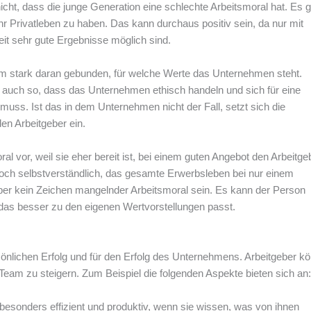
cht, dass die junge Generation eine schlechte Arbeitsmoral hat. Es 
ihr Privatleben zu haben. Das kann durchaus positiv sein, da nur mit
t sehr gute Ergebnisse möglich sind.
em stark daran gebunden, für welche Werte das Unternehmen steht.
fig auch so, dass das Unternehmen ethisch handeln und sich für eine
uss. Ist das in dem Unternehmen nicht der Fall, setzt sich die
en Arbeitgeber ein.
l vor, weil sie eher bereit ist, bei einem guten Angebot den Arbeitge
och selbstverständlich, das gesamte Erwerbsleben bei nur einem
r kein Zeichen mangelnder Arbeitsmoral sein. Es kann der Person
 das besser zu den eigenen Wertvorstellungen passt.
rsönlichen Erfolg und für den Erfolg des Unternehmens. Arbeitgeber k
Team zu steigern. Zum Beispiel die folgenden Aspekte bieten sich an:
n besonders effizient und produktiv, wenn sie wissen, was von ihnen