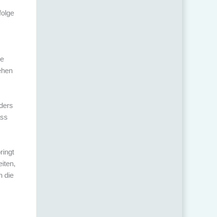
folge
ne
ehen
nders
ass
ringt
eiten,
h die