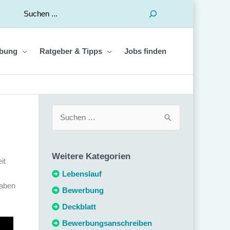
Suchen
bung
Ratgeber & Tipps
Jobs finden
S
u
c
Weitere Kategorien
h
it
e
Lebenslauf
haben
n
Bewerbung
n
Deckblatt
a
Bewerbungsanschreiben