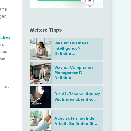
 für
egen
Weitere Tipps
schen
Was ist Business
n.
Intelligence?
 und
Definitio…
sie
h
Was ist Compliance-
Management?
Definitio…
iten.
n.
Die A1-Bescheinigung:
Wichtiges über die…
Abschalten nach der
Arbeit: So finden Si…