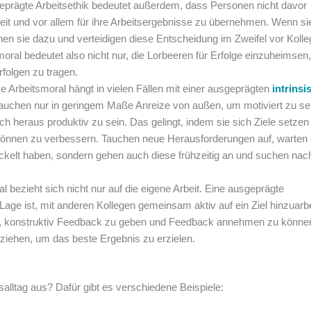
geprägte Arbeitsethik bedeutet außerdem, dass Personen nicht davor
eit und vor allem für ihre Arbeitsergebnisse zu übernehmen. Wenn sie
hen sie dazu und verteidigen diese Entscheidung im Zweifel vor Koll
ral bedeutet also nicht nur, die Lorbeeren für Erfolge einzuheimsen,
folgen zu tragen.
ke Arbeitsmoral hängt in vielen Fällen mit einer ausgeprägten
intrinsi
hen nur in geringem Maße Anreize von außen, um motiviert zu sei
ch heraus produktiv zu sein. Das gelingt, indem sie sich Ziele setzen
 Können zu verbessern. Tauchen neue Herausforderungen auf, warten 
ickelt haben, sondern gehen auch diese frühzeitig an und suchen nac
l bezieht sich nicht nur auf die eigene Arbeit. Eine ausgeprägte
Lage ist, mit anderen Kollegen gemeinsam aktiv auf ein Ziel hinzuarbe
en, konstruktiv Feedback zu geben und Feedback annehmen zu könne
 ziehen, um das beste Ergebnis zu erzielen.
salltag aus? Dafür gibt es verschiedene Beispiele: