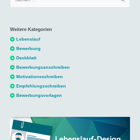
u
c
h
Weitere Kategorien
e
n
Lebenslauf
n
Bewerbung
a
Deckblatt
c
Bewerbungsanschreiben
h
Motivationsschreiben
:
Empfehlungsschreiben
Bewerbungsvorlagen