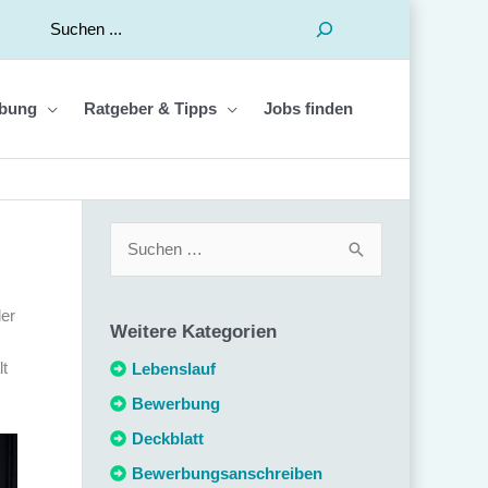
Suchen
bung
Ratgeber & Tipps
Jobs finden
S
u
c
der
Weitere Kategorien
h
lt
e
Lebenslauf
n
Bewerbung
n
Deckblatt
a
Bewerbungsanschreiben