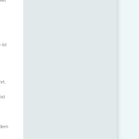
 ist
rt.
ist
dern