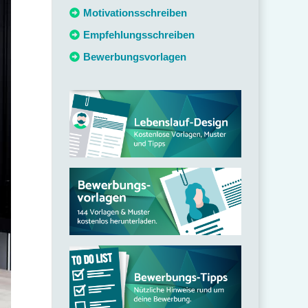
c
Motivationsschreiben
h
Empfehlungsschreiben
:
Bewerbungsvorlagen