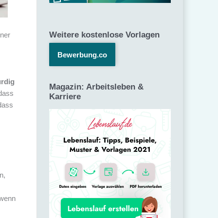
Weitere kostenlose Vorlagen
iner
Bewerbung.co
rdig
Magazin: Arbeitsleben &
 dass
Karriere
dass
.
n,
 wenn