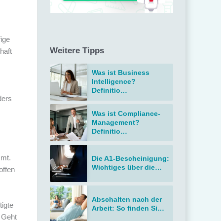
ige
Weitere Tipps
haft
Was ist Business
Intelligence?
Definitio…
ders
Was ist Compliance-
Management?
Definitio…
mmt.
Die A1-Bescheinigung:
Wichtiges über die…
offen
Abschalten nach der
tigte
Arbeit: So finden Si…
. Geht