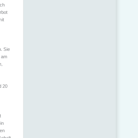
ich
rbot
it
n. Sie
t am
e,
d 20
t
in
sen
ehalt