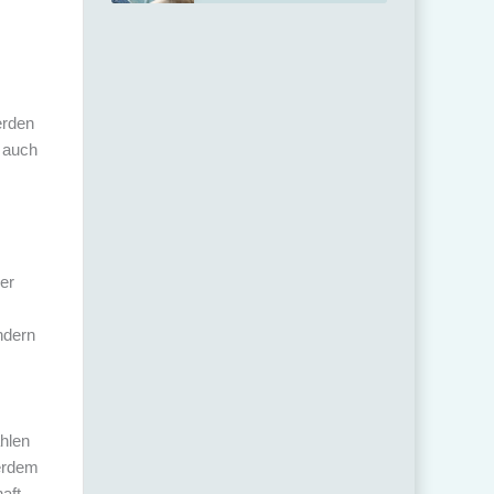
erden
t auch
er
ndern
ählen
erdem
aft