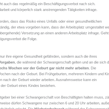
eht auch das regelmäßig ein Beschäftigungsverbot nach sich.
beit und körperlich stark anstrengenden Tätigkeiten infrage.
rden, dass das Risiko eines Unfalls oder einer gesundheitlichen
ständig, der etwa vorgeben kann, dass der Arbeitsplatz umgestaltet w
übergehende) Versetzung an einen anderen Arbeitsplatz infrage. Geh
ftigungsverbot die Folge.
ur ihre eigene Gesundheit gefährden, sondern auch die ihres
 Vorgaben
, die während der Schwangerschaft gelten und an die sich d
chs Wochen vor der Geburt gar nicht mehr arbeiten
. Die
 Wochen nach der Geburt. Bei Frühgeburten, mehreren Kindern und Ki
en nach der Geburt wieder arbeiten. Ausnahmsweise kann ein
der Geburt eines Kindes bestehen.
itgeber bei einer Schwangerschaft von Beschäftigten halten muss, z
rweise dürfen Schwangere nur zwischen 6 und 20 Uhr arbeiten, auß
ndsätzlich erlaubt. Die
Höchstarbeitszeit
während der Schwangersch