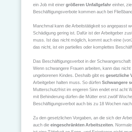
ein Job mit einer
größeren Unfallgefahr
einher, zi
Beschäftigungsverbote kommen auch bei Fließbandar
Manchmal kann die Arbeitstätigkeit so angepasst we
Schädigung gering ist. Dafür ist der Arbeitgeber zu
muss. Ist das nicht möglich, kommt auch eine (vor
das nicht, ist ein partielles oder komplettes Beschä
Das Beschäftigungsverbot in der Schwangerschaft
Wenn schwangere Frauen arbeiten, kann das nicht n
ungeborenen Kindes. Deshalb gibt es
gesetzliche
Arbeitgeber halten muss. So dürfen
Schwangere se
Mutterschutzfrist im engeren Sinn endet erst acht
mit Behinderung dürfen die Mütter erst zwölf Woch
Beschäftigungsverbot auch bis zu 18 Wochen nach 
Zu den gesetzlichen Vorgaben, an die sich der Arbe
auch die
eingeschränkten Arbeitszeiten
. Normale
ist eine Tätigkeit an Sonn- und Feiertagen nicht gru