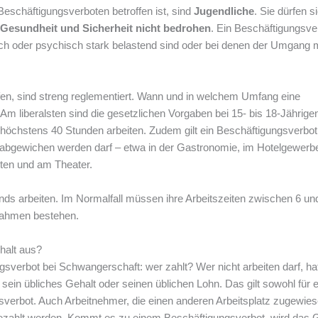
Beschäftigungsverboten betroffen ist, sind
Jugendliche
. Sie dürfen s
Gesundheit und Sicherheit nicht bedrohen
. Ein Beschäftigungsve
isch oder psychisch stark belastend sind oder bei denen der Umgang m
fen, sind streng reglementiert. Wann und in welchem Umfang eine
b. Am liberalsten sind die gesetzlichen Vorgaben bei 15- bis 18-Jährige
höchstens 40 Stunden arbeiten. Zudem gilt ein Beschäftigungsverbo
gewichen werden darf – etwa in der Gastronomie, im Hotelgewerb
ten und am Theater.
nds arbeiten. Im Normalfall müssen ihre Arbeitszeiten zwischen 6 un
nahmen bestehen.
halt aus?
gsverbot bei Schwangerschaft: wer zahlt? Wer nicht arbeiten darf, ha
ein übliches Gehalt oder seinen üblichen Lohn. Das gilt sowohl für e
ngsverbot. Auch Arbeitnehmer, die einen anderen Arbeitsplatz zugewie
ahlt werden. Kommt es zu einem Beschäftigungsverbot, wird das G