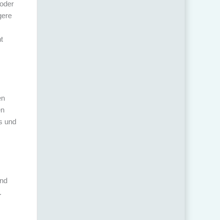
 oder
gere
t
en
en
s und
und
.