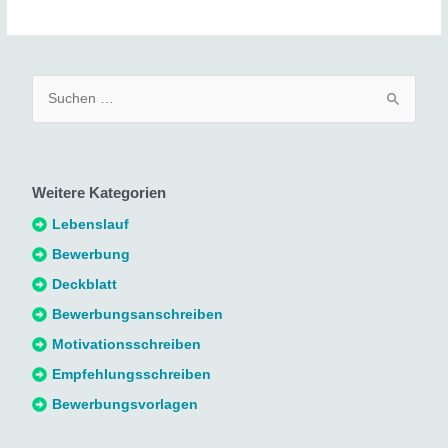
S
u
c
h
Weitere Kategorien
e
n
Lebenslauf
n
Bewerbung
a
Deckblatt
c
Bewerbungsanschreiben
h
Motivationsschreiben
:
Empfehlungsschreiben
Bewerbungsvorlagen