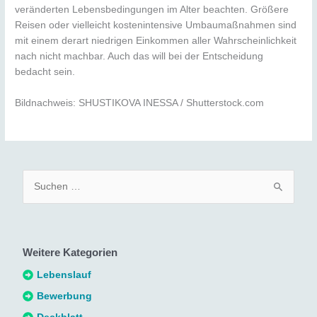
veränderten Lebensbedingungen im Alter beachten. Größere
Reisen oder vielleicht kostenintensive Umbaumaßnahmen sind
mit einem derart niedrigen Einkommen aller Wahrscheinlichkeit
nach nicht machbar. Auch das will bei der Entscheidung
bedacht sein.
Bildnachweis: SHUSTIKOVA INESSA / Shutterstock.com
S
u
c
h
Weitere Kategorien
e
n
Lebenslauf
n
Bewerbung
a