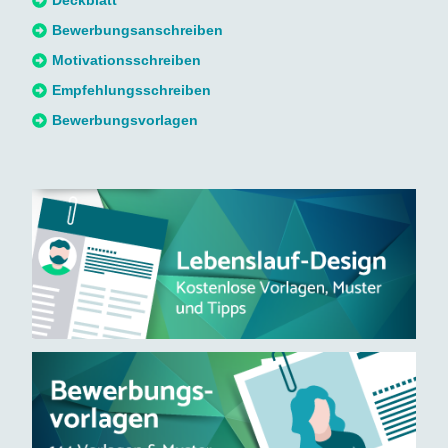
Deckblatt
c
Bewerbungsanschreiben
h
Motivationsschreiben
:
Empfehlungsschreiben
Bewerbungsvorlagen