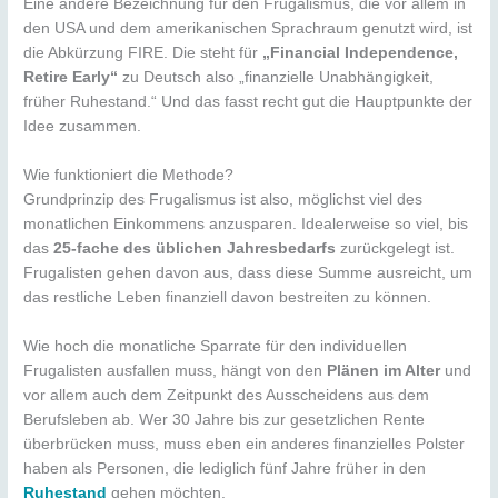
Eine andere Bezeichnung für den Frugalismus, die vor allem in
den USA und dem amerikanischen Sprachraum genutzt wird, ist
die Abkürzung FIRE. Die steht für
„Financial Independence,
Retire Early“
zu Deutsch also „finanzielle Unabhängigkeit,
früher Ruhestand.“ Und das fasst recht gut die Hauptpunkte der
Idee zusammen.
Wie funktioniert die Methode?
Grundprinzip des Frugalismus ist also, möglichst viel des
monatlichen Einkommens anzusparen. Idealerweise so viel, bis
das
25-fache des üblichen Jahresbedarfs
zurückgelegt ist.
Frugalisten gehen davon aus, dass diese Summe ausreicht, um
das restliche Leben finanziell davon bestreiten zu können.
Wie hoch die monatliche Sparrate für den individuellen
Frugalisten ausfallen muss, hängt von den
Plänen im Alter
und
vor allem auch dem Zeitpunkt des Ausscheidens aus dem
Berufsleben ab. Wer 30 Jahre bis zur gesetzlichen Rente
überbrücken muss, muss eben ein anderes finanzielles Polster
haben als Personen, die lediglich fünf Jahre früher in den
Ruhestand
gehen möchten.