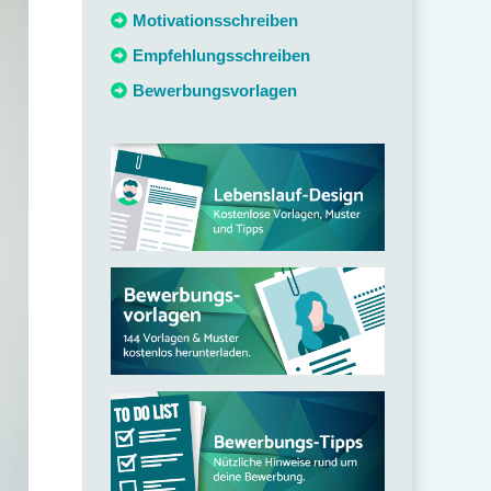
c
Motivationsschreiben
h
Empfehlungsschreiben
:
Bewerbungsvorlagen