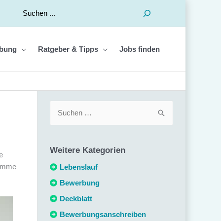
Suchen
bung
Ratgeber & Tipps
Jobs finden
S
u
c
Weitere Kategorien
h
e
Stimme
e
Lebenslauf
n
Bewerbung
n
Deckblatt
a
Bewerbungsanschreiben