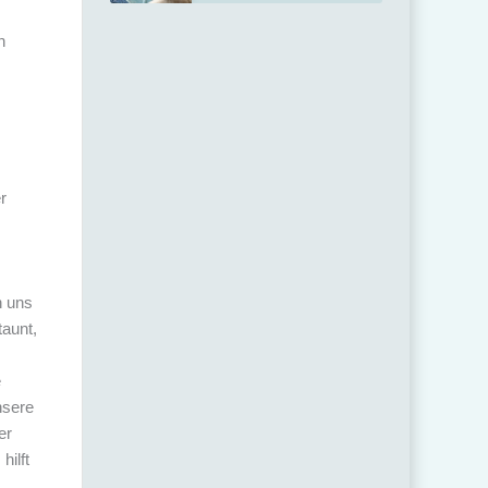
n
r
n uns
taunt,
e
nsere
er
hilft