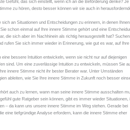
te Gefühl, das sich einstellt, wenn ich an die Beförderung denke? Je 
Stimme zu hören, desto besser können wir sie auch in herausfordern
 sich an Situationen und Entscheidungen zu erinnern, in denen Ihnen
n Sie schon einmal auf Ihre innere Stimme gehört und eine Entscheid
 war, die sich aber im Nachhinein als richtig herausgestellt hat? Suchen
nd rufen Sie sich immer wieder in Erinnerung, wie gut es war, auf Ihre
 eine bessere Intuition entwickeln, wenn sie nicht nur auf diejenigen
fen sind. Um eine zuverlässige Intuition zu entwickeln, müssen Sie a
 Ihre innere Stimme nicht ihr bester Berater war. Unter Umständen
ien ableiten, wie Sie Ihre innere Stimme in Zukunft noch besser eins
gehört auch zu lernen, wann man seine innere Stimme ausschalten m
efühl gute Ratgeber sein können, gibt es immer wieder Situationen, 
sen – da kann uns unsere innere Stimme im Weg stehen. Gerade bei
e eine tiefgründige Analyse erfordern, kann die innere Stimme eher