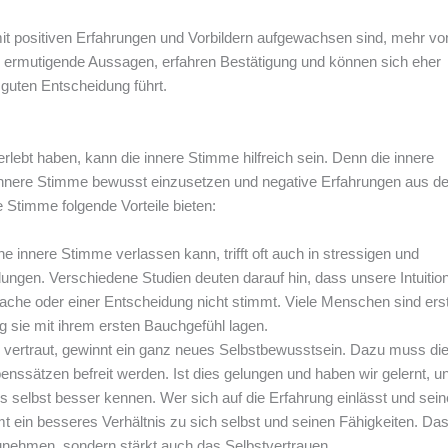
it positiven Erfahrungen und Vorbildern aufgewachsen sind, mehr vo
n“ ermutigende Aussagen, erfahren Bestätigung und können sich eher
 guten Entscheidung führt.
lebt haben, kann die innere Stimme hilfreich sein. Denn die innere
e innere Stimme bewusst einzusetzen und negative Erfahrungen aus de
e Stimme folgende Vorteile bieten:
ne innere Stimme verlassen kann, trifft oft auch in stressigen und
ungen. Verschiedene Studien deuten darauf hin, dass unsere Intuitio
Sache oder einer Entscheidung nicht stimmt. Viele Menschen sind ers
ig sie mit ihrem ersten Bauchgefühl lagen.
 vertraut, gewinnt ein ganz neues Selbstbewusstsein. Dazu muss di
enssätzen befreit werden. Ist dies gelungen und haben wir gelernt, u
selbst besser kennen. Wer sich auf die Erfahrung einlässt und sein
in besseres Verhältnis zu sich selbst und seinen Fähigkeiten. Das 
zunehmen, sondern stärkt auch das Selbstvertrauen.