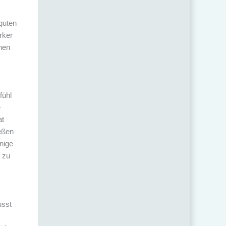
 guten
rker
hen
fühl
e
at
ießen
inige
 zu
usst