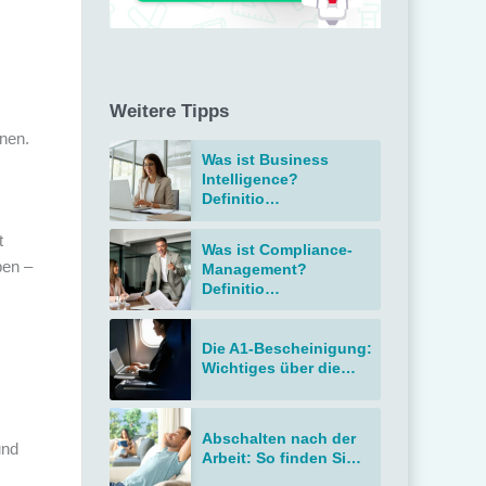
Weitere Tipps
nnen.
Was ist Business
Intelligence?
Definitio…
t
Was ist Compliance-
ben –
Management?
Definitio…
Die A1-Bescheinigung:
Wichtiges über die…
Abschalten nach der
und
Arbeit: So finden Si…