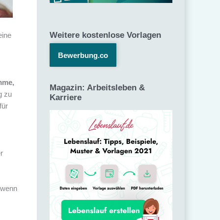
Weitere kostenlose Vorlagen
eine
Bewerbung.co
mme,
Magazin: Arbeitsleben &
g zu
Karriere
für
r
, wenn