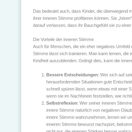
Das bedeutet auch, dass Kinder, die überwiegend m
ihrer inneren Stimme profitieren können. Sie „höre
darauf verlassen, dass ihr Bauchgefühl sie zu einer
Die Vorteile der inneren Stimme
Auch für Menschen, die ein eher negatives Umfeld er
Stimme lässt sich trainieren. Man kann lernen, di
Kindheit auszublenden. Gelingt dies, kann die inner
Bessere Entscheidungen
: Wer sich auf sei
herausfordernden Situationen gute Entscheid
schnell spüren lässt, wenn etwas mit einer 
wenn sie im Nachhinein feststellen, wie richt
Selbstreflexion
: Wer seiner inneren Stimme
innere Stimme natürlich von negativen Glaub
innere Stimme wahrzunehmen, lernen wir uns 
inneren Stimme bewusst nachspürt, bekommt e
nicht nur, die eigenen Stärken besser wahr