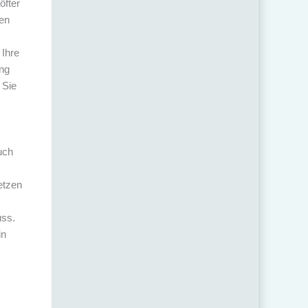
öfter
den
 Ihre
ung
 Sie
uch
etzen
uss.
in