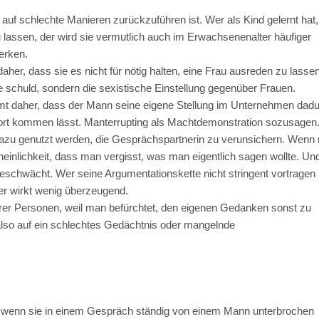
auf schlechte Manieren zurückzuführen ist. Wer als Kind gelernt hat
zu lassen, der wird sie vermutlich auch im Erwachsenenalter häufiger
erken.
er, dass sie es nicht für nötig halten, eine Frau ausreden zu lassen
e schuld, sondern die sexistische Einstellung gegenüber Frauen.
mt daher, dass der Mann seine eigene Stellung im Unternehmen dad
Wort kommen lässt. Manterrupting als Machtdemonstration sozusagen
dazu genutzt werden, die Gesprächspartnerin zu verunsichern. Wenn
heinlichkeit, dass man vergisst, was man eigentlich sagen wollte. Und
eschwächt. Wer seine Argumentationskette nicht stringent vortragen
er wirkt wenig überzeugend.
erer Personen, weil man befürchtet, den eigenen Gedanken sonst zu
 also auf ein schlechtes Gedächtnis oder mangelnde
t, wenn sie in einem Gespräch ständig von einem Mann unterbrochen