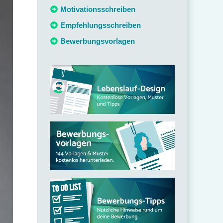
c
Motivationsschreiben
h
Empfehlungsschreiben
:
Bewerbungsvorlagen