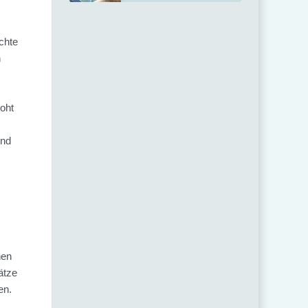
chte
h
roht
und
hen
ätze
en.