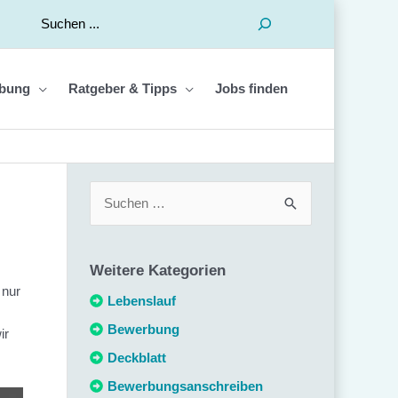
Suchen
bung
Ratgeber & Tipps
Jobs finden
S
u
c
Weitere Kategorien
h
 nur
e
Lebenslauf
n
Bewerbung
ir
n
Deckblatt
a
Bewerbungsanschreiben