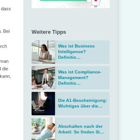
, dass
. Bei
Weitere Tipps
urch
Was ist Business
Intelligence?
.
Definitio…
 man
 die
Was ist Compliance-
 kann,
Management?
Definitio…
Die A1-Bescheinigung:
Wichtiges über die…
Abschalten nach der
Arbeit: So finden Si…