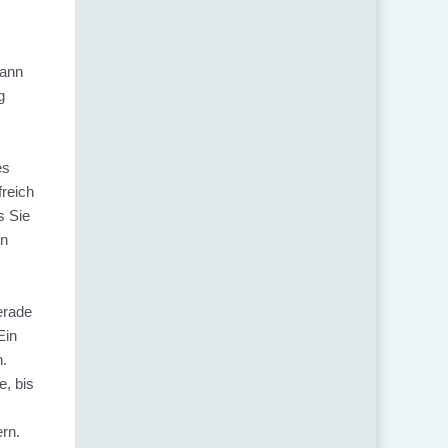
kann
g
es
freich
s Sie
in
erade
Ein
n.
e, bis
rn.