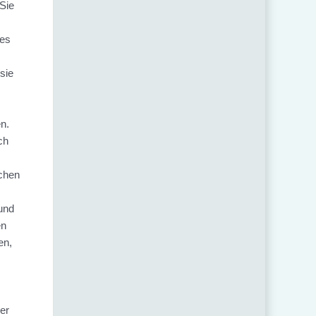
Sie
 es
sie
n.
ch
ochen
und
en
en,
er