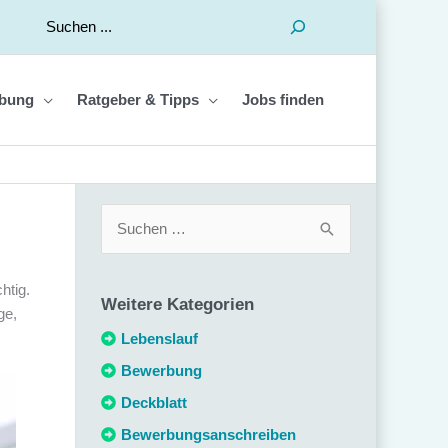
Suchen
bung
Ratgeber & Tipps
Jobs finden
S
u
c
htig.
Weitere Kategorien
h
ge,
e
Lebenslauf
n
Bewerbung
n
Deckblatt
a
Bewerbungsanschreiben