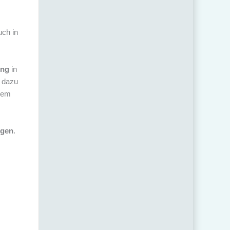
uch in
ung
in
t dazu
hrem
igen
.