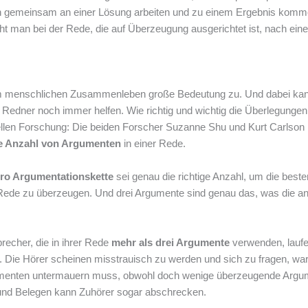
ich gemeinsam an einer Lösung arbeiten und zu einem Ergebnis kom
cht man bei der Rede, die auf Überzeugung ausgerichtet ist, nach ein
m menschlichen Zusammenleben große Bedeutung zu. Und dabei ka
Redner noch immer helfen. Wie richtig und wichtig die Überlegungen
uellen Forschung: Die beiden Forscher Suzanne Shu und Kurt Carlson
e Anzahl von Argumenten
in einer Rede.
ro Argumentationskette
sei genau die richtige Anzahl, um die beste
ede zu überzeugen. Und drei Argumente sind genau das, was die an
.
echer, die in ihrer Rede
mehr als drei Argumente
verwenden, lauf
t. Die Hörer scheinen misstrauisch zu werden und sich zu fragen, w
gumenten untermauern muss, obwohl doch wenige überzeugende Argu
 und Belegen kann Zuhörer sogar abschrecken.