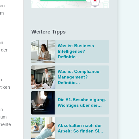
men
em
Weitere Tipps
nn
Was ist Business
 der
Intelligence?
Definitio…
Was ist Compliance-
Management?
n
Definitio…
tiken
Die A1-Bescheinigung:
Wichtiges über die…
en
arum
mente
Abschalten nach der
Arbeit: So finden Si…