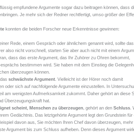
rflüssig empfundene Argumente sogar dazu beitragen können, dass d
bringen. Je mehr sich der Redner rechtfertigt, umso größer der Effe
te
konnten die beiden Forscher neue Erkenntnisse gewinnen:
, einer Rede, einem Gespräch oder ähnlichem genannt wird, sollte das
er also nicht vorschnell, starten Sie aber auch nicht mit einem Argum
ran, dass das erste Argument, das Ihr Zuhörer zu Ohren bekommt,
 Gesprächs bestimmen wird. Sie haben mit dem Einstieg die Gelegenhe
schen überzeugen können.
 das
schwächste Argument
. Vielleicht ist der Hörer noch damit
ten oder sich auf nachfolgende Argumente einzustellen. In Untersuch
eil am wenigsten Aufmerksamkeit zukommt. Daher gehört an diese S
nd Überzeugungskraft hat.
ignet scheint, Menschen zu überzeugen
, gehört an den
Schluss
.
 ihrem Gedächtnis. Das letztgehörte Argument legt den Grundstein für 
eispiel davon aus, Sie möchten Ihren Chef davon überzeugen, mehr
rkste Argument bis zum Schluss aufheben. Denn dieses Argument wirk