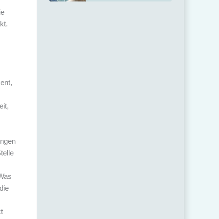
ie
kt.
ent,
it,
ungen
telle
 Was
die
t