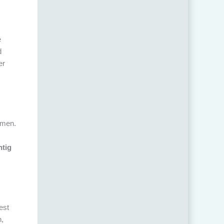
e
d
er
mmen.
htig
est
,