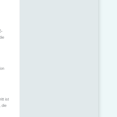
E-
die
Von
tt ist
 die