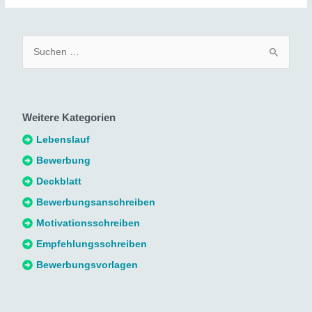
S
u
c
h
Weitere Kategorien
e
n
Lebenslauf
n
Bewerbung
a
Deckblatt
c
Bewerbungsanschreiben
h
Motivationsschreiben
:
Empfehlungsschreiben
Bewerbungsvorlagen