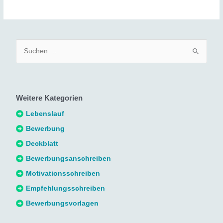
S
u
c
h
Weitere Kategorien
e
n
Lebenslauf
n
Bewerbung
a
Deckblatt
c
Bewerbungsanschreiben
h
Motivationsschreiben
:
Empfehlungsschreiben
Bewerbungsvorlagen