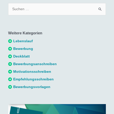
S
u
c
h
Weitere Kategorien
e
n
Lebenslauf
n
Bewerbung
a
Deckblatt
c
Bewerbungsanschreiben
h
Motivationsschreiben
:
Empfehlungsschreiben
Bewerbungsvorlagen