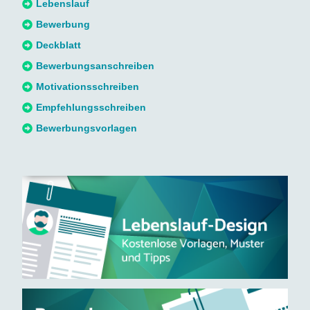
n
Lebenslauf
n
Bewerbung
a
Deckblatt
c
Bewerbungsanschreiben
h
Motivationsschreiben
:
Empfehlungsschreiben
Bewerbungsvorlagen