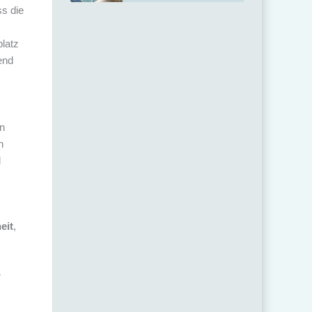
ss die
platz
end
en
n
d
eit
,
r