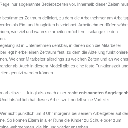
r Regel nur sogenannte Betriebszeiten vor. Innerhalb dieser Zeiten mu
in bestimmter Zeitraum definiert, zu dem die Arbeitnehmer am Arbeits
erden als Ein- und Ausgleiten bezeichnet. Arbeitnehmer dürfen währ
heiden, wie viel und wann sie arbeiten möchten – solange sie den
en.
tregelung ist in Unternehmen denkbar, in denen sich die Mitarbeiter
er legt hierbei einen Zeitraum fest, zu dem die Abteilung funktionier
nen. Welcher Mitarbeiter allerdings zu welchen Zeiten und an welche
nander ab. Auch in diesem Modell gibt es eine feste Funktionszeit un
gleiten genutzt werden können.
narbeitszeit – klingt also nach einer
recht entspannten Angelegenh
 Und tatsächlich hat dieses Arbeitszeitmodell seine Vorteile:
 Wer nicht pünktlich um 8 Uhr morgens bei seinem Arbeitgeber auf de
ine. So können Eltern in aller Ruhe die Kinder zu Schule oder zum
ermine wahrnehmen, die hin und wieder anstehen.