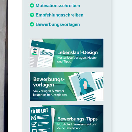
c
Motivationsschreiben
h
Empfehlungsschreiben
:
Bewerbungsvorlagen