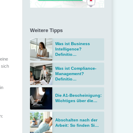
Weitere Tipps
Was ist Business
Intelligence?
Definitio…
 eine
 sich
Was ist Compliance-
Management?
Definitio…
in
Die A1-Bescheinigung:
Wichtiges über die…
n:
Abschalten nach der
Arbeit: So finden Si…