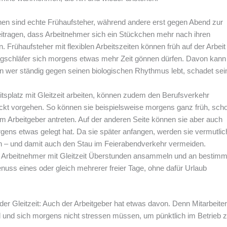
hen sind echte Frühaufsteher, während andere erst gegen Abend zur
eitragen, dass Arbeitnehmer sich ein Stückchen mehr nach ihren
 Frühaufsteher mit flexiblen Arbeitszeiten können früh auf der Arbeit
ngschläfer sich morgens etwas mehr Zeit gönnen dürfen. Davon kann
Denn wer ständig gegen seinen biologischen Rhythmus lebt, schadet se
itsplatz mit Gleitzeit arbeiten, können zudem den Berufsverkehr
ckt vorgehen. So können sie beispielsweise morgens ganz früh, sch
m Arbeitgeber antreten. Auf der anderen Seite können sie aber auch
gens etwas gelegt hat. Da sie später anfangen, werden sie vermutlic
en – und damit auch den Stau im Feierabendverkehr vermeiden.
n Arbeitnehmer mit Gleitzeit Überstunden ansammeln und an bestim
uss eines oder gleich mehrerer freier Tage, ohne dafür Urlaub
 der Gleitzeit: Auch der Arbeitgeber hat etwas davon. Denn Mitarbeiter
d und sich morgens nicht stressen müssen, um pünktlich im Betrieb 