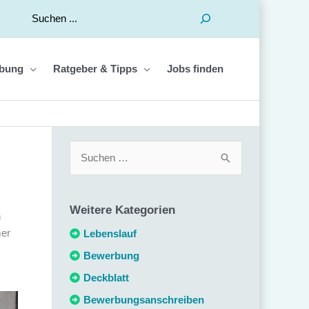
Suchen
bung
Ratgeber & Tipps
Jobs finden
S
u
c
Weitere Kategorien
h
h
mer
e
Lebenslauf
n
Bewerbung
n
Deckblatt
a
Bewerbungsanschreiben