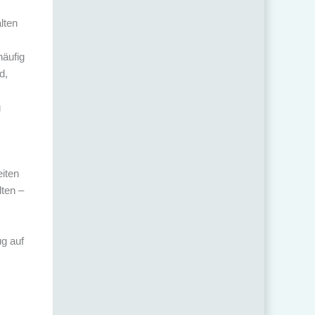
lten
häufig
d,
g
eiten
lten –
g auf