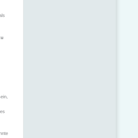
als
zu
ein,
s
ges
nnte