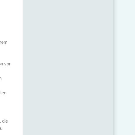
inem
on vor
h
mten
, die
zu