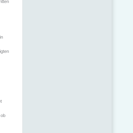
itten
in
igten
t
 ob