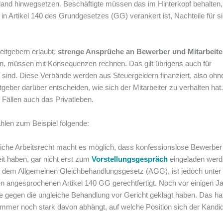
land hinwegsetzen. Beschäftigte müssen das im Hinterkopf behalten,
 in Artikel 140 des Grundgesetzes (GG) verankert ist, Nachteile für si
eitgebern erlaubt,
strenge Ansprüche an Bewerber und Mitarbeite
len, müssen mit Konsequenzen rechnen. Das gilt übrigens auch für
t sind. Diese Verbände werden aus Steuergeldern finanziert, also ohn
itgeber darüber entscheiden, wie sich der Mitarbeiter zu verhalten hat
n Fällen auch das Privatleben.
ählen zum Beispiel folgende:
hliche Arbeitsrecht macht es möglich, dass konfessionslose Bewerber
it haben, gar nicht erst zum
Vorstellungsgespräch
eingeladen werd
t dem Allgemeinen Gleichbehandlungsgesetz (AGG), ist jedoch unter
angesprochenen Artikel 140 GG gerechtfertigt. Noch vor einigen J
e gegen die ungleiche Behandlung vor Gericht geklagt haben. Das ha
es immer noch stark davon abhängt, auf welche Position sich der Kandi