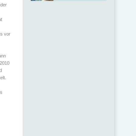
eder
at
s vor
ann
 2010
d
elt.
ls