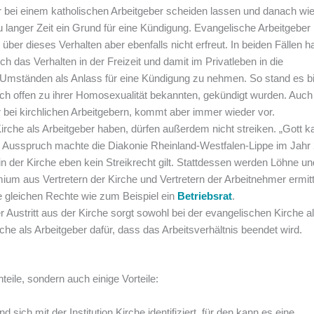
ter bei einem katholischen Arbeitgeber scheiden lassen und danach wi
zu langer Zeit ein Grund für eine Kündigung. Evangelische Arbeitgeber
 über dieses Verhalten aber ebenfalls nicht erfreut. In beiden Fällen h
ch das Verhalten in der Freizeit und damit im Privatleben in die
 Umständen als Anlass für eine Kündigung zu nehmen. So stand es bi
ich offen zu ihrer Homosexualität bekannten, gekündigt wurden. Auch
r bei kirchlichen Arbeitgebern, kommt aber immer wieder vor.
Kirche als Arbeitgeber haben, dürfen außerdem nicht streiken. „Gott k
en Ausspruch machte die Diakonie Rheinland-Westfalen-Lippe im Jahr
in der Kirche eben kein Streikrecht gilt. Stattdessen werden Löhne un
ium aus Vertretern der Kirche und Vertretern der Arbeitnehmer ermitt
ie gleichen Rechte wie zum Beispiel ein
Betriebsrat
.
r Austritt aus der Kirche sorgt sowohl bei der evangelischen Kirche a
che als Arbeitgeber dafür, dass das Arbeitsverhältnis beendet wird.
teile, sondern auch einige Vorteile:
und sich mit der Institution Kirche identifiziert, für den kann es eine