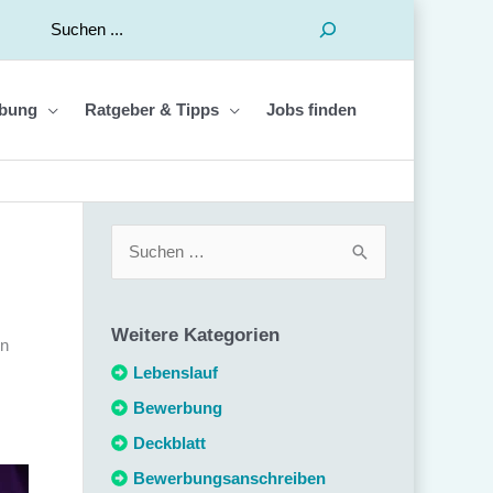
Suchen
bung
Ratgeber & Tipps
Jobs finden
S
u
c
Weitere Kategorien
h
en
e
Lebenslauf
n
Bewerbung
n
Deckblatt
a
Bewerbungsanschreiben