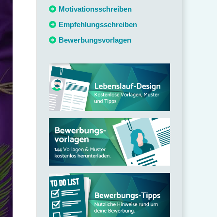
c
Motivationsschreiben
h
Empfehlungsschreiben
:
Bewerbungsvorlagen