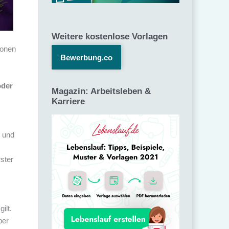
Weitere kostenlose Vorlagen
lionen
Bewerbung.co
oder
Magazin: Arbeitsleben &
Karriere
n und
ster
gilt.
ber