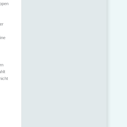
uppen
er
ine
rn
hlt
nicht