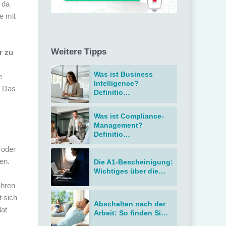
 da
e mit
Weitere Tipps
r zu
Was ist Business
e
Intelligence?
. Das
Definitio…
Was ist Compliance-
Management?
Definitio…
 oder
en.
Die A1-Bescheinigung:
Wichtiges über die…
ahren
t sich
Abschalten nach der
dat
Arbeit: So finden Si…