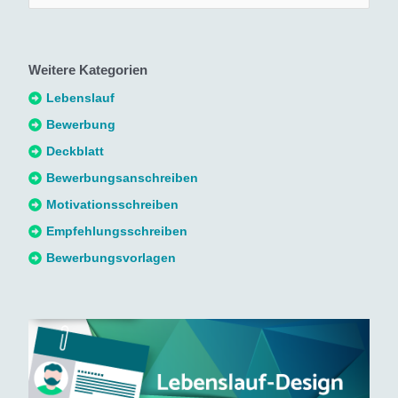
u
c
h
Weitere Kategorien
e
n
Lebenslauf
n
Bewerbung
a
Deckblatt
c
Bewerbungsanschreiben
h
Motivationsschreiben
:
Empfehlungsschreiben
Bewerbungsvorlagen