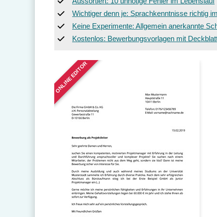
Aussortiert: 10 unnötige Fehler im Lebenslauf
Wichtiger denn je: Sprachkenntnisse richtig 
Keine Experimente: Allgemein anerkannte Sch
Kostenlos: Bewerbungsvorlagen mit Deckblatt