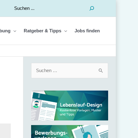
Suchen
bung
Ratgeber & Tipps
Jobs finden
S
u
c
h
e
n
n
a