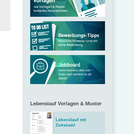
c
h
:
Lebenslauf Vorlagen & Muster
Lebenslauf mit
Zeitstrahl