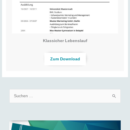
Klassicher Lebenslauf
Zum Download
S
u
c
h
e