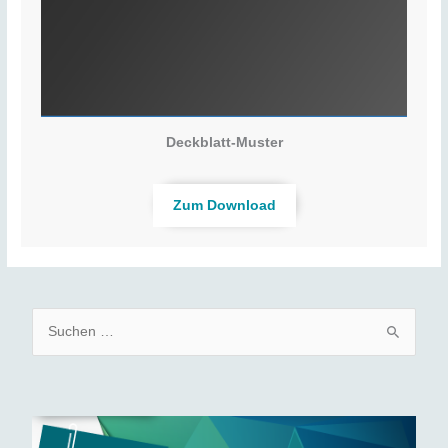
Deckblatt-Muster
Zum Download
S
u
c
h
e