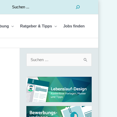
Suchen
bung
Ratgeber & Tipps
Jobs finden
S
u
c
h
e
n
n
a