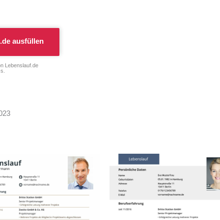
.de
ausfüllen
on Lebenslauf.de
s.
2023