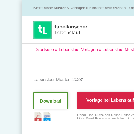
Kostenlose Muster & Vorlagen für Ihren tabellarischen Leb
Startseite
»
Lebenslauf-Vorlagen
»
Lebenslauf Must
Lebenslauf Muster „2023“
Vorlage bei
Lebenslauf
Download
Unser Tipp: Nutze den Online-Editor v
Ohne Word-Kenntnisse und ohne Stres