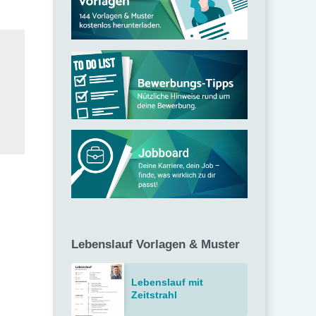
c
h
:
Lebenslauf Vorlagen & Muster
Lebenslauf mit
Zeitstrahl