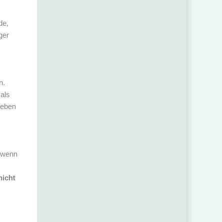
de,
ger
n.
 als
ieben
, wenn
nicht