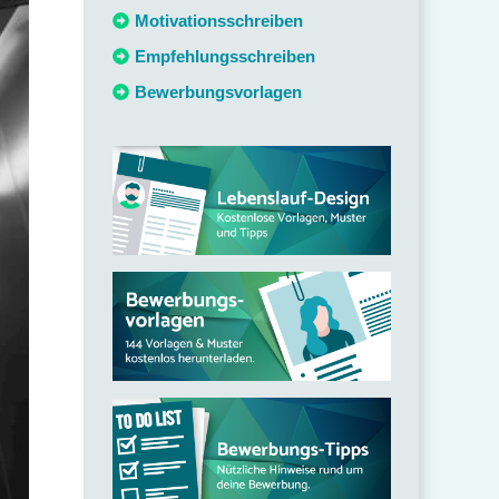
c
Motivationsschreiben
h
Empfehlungsschreiben
:
Bewerbungsvorlagen