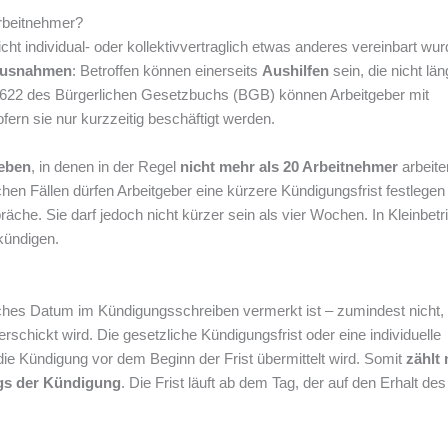
Arbeitnehmer?
cht individual- oder kollektivvertraglich etwas anderes vereinbart wur
usnahmen
: Betroffen können einerseits
Aushilfen
sein, die nicht län
 § 622 des Bürgerlichen Gesetzbuchs (BGB) können Arbeitgeber mit
fern sie nur kurzzeitig beschäftigt werden.
ieben
, in denen in der Regel
nicht mehr als 20 Arbeitnehmer
arbeite
hen Fällen dürfen Arbeitgeber eine kürzere Kündigungsfrist festlegen
räche. Sie darf jedoch nicht kürzer sein als vier Wochen. In Kleinbetr
kündigen.
lches Datum im Kündigungsschreiben vermerkt ist – zumindest nicht
rschickt wird. Die gesetzliche Kündigungsfrist oder eine individuelle
 die Kündigung vor dem Beginn der Frist übermittelt wird. Somit
zählt 
gs der Kündigung
. Die Frist läuft ab dem Tag, der auf den Erhalt des