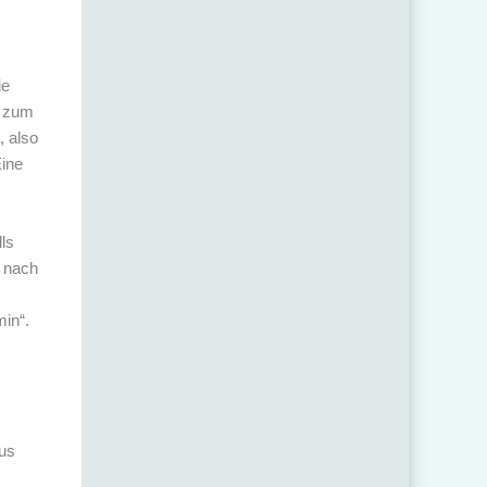
ie
t zum
, also
Eine
ls
, nach
in“.
aus