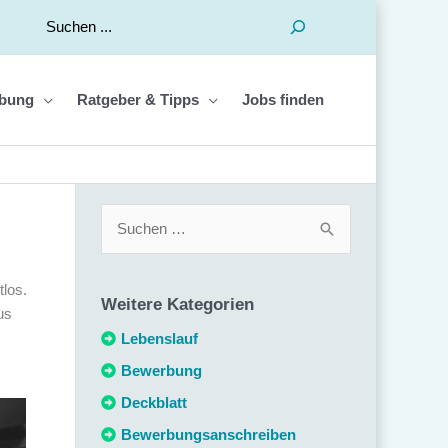
Suchen
bung
Ratgeber & Tipps
Jobs finden
S
u
c
tlos.
Weitere Kategorien
h
us
e
Lebenslauf
n
Bewerbung
n
Deckblatt
a
Bewerbungsanschreiben