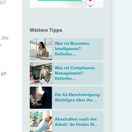
2017
Weitere Tipps
. Die
Was ist Business
n
Intelligence?
Definitio…
Was ist Compliance-
gilt
Management?
Definitio…
Die A1-Bescheinigung:
Wichtiges über die…
Abschalten nach der
Arbeit: So finden Si…