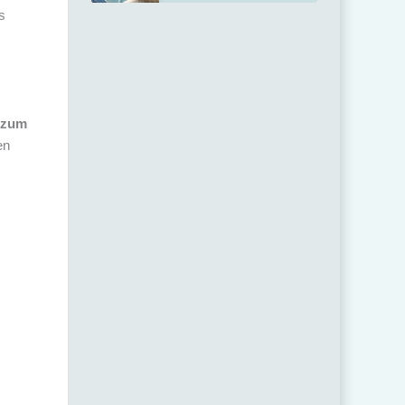
s
 zum
en