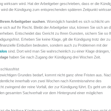
g wirksam wird. Hat der Arbeitgeber geschrieben, dass er die Kündi
, wird die Kündigung zum entsprechenden späteren Zeitpunkt wirksa
 Ihrem Arbeitgeber suchen
. Womöglich handelt es sich schlicht um
 sich auf Ihr Recht. Bleibt der Arbeitgeber stur, können Sie sich an 
erheben. Entscheidet das Gericht zu Ihren Gunsten, sichern Sie so I
gungsfrist. Erheben Sie keine Klage, gilt die Kündigung trotz der zu
 finanzielle Einbußen bedeuten, sondern auch zu Problemen mit der
tslos
sind. Dort wird man Sie wahrscheinlich zu einer Klage drängen
klage
haben Sie nach Zugang der Kündigung drei Wochen Zeit.
schlussfrist
 gewichtigen Grundes bedarf, kommt nicht ganz ohne Fristen aus. Nac
rdentliche innerhalb von zwei Wochen nach Kenntnisnahme des
ht zwingend der reine Vorfall, der zur Kündigung führt. Es geht um d
 den gesamten Sachverhalt vor dem Hintergrund einer möglichen
 ist die fristlose Kündigung unwirksam. In solchen Fällen kann nicht 