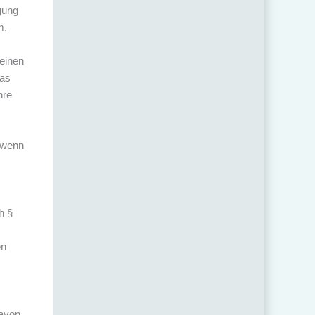
gung
m.
 einen
das
hre
, wenn
h §
en
davon