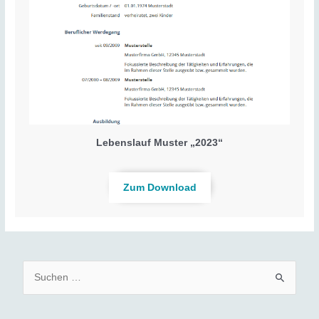
Lebenslauf Muster „2023“
Zum Download
S
u
c