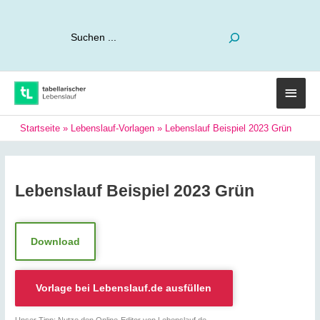
Suchen
Haup
Startseite
»
Lebenslauf-Vorlagen
»
Lebenslauf Beispiel 2023 Grün
Lebenslauf Beispiel 2023 Grün
Download
Vorlage bei
Lebenslauf.de
ausfüllen
Unser Tipp: Nutze den Online-Editor von Lebenslauf.de