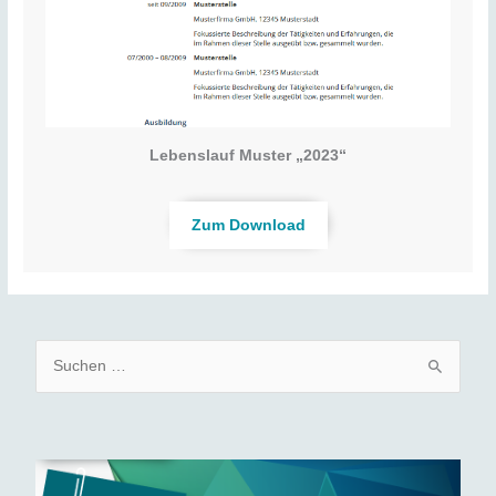
Lebenslauf Muster „2023“
Zum Download
S
u
c
h
e