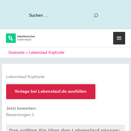
Suchen
Haup
Startseite
»
Lebenslauf Kopfzeile
Lebenslauf Kopfzeile
Vorlage bei Lebenslauf.de ausfüllen
Jetzt bewerten:
Bewertungen:
1
Das sollten Sie über den Lebenslauf wissen: