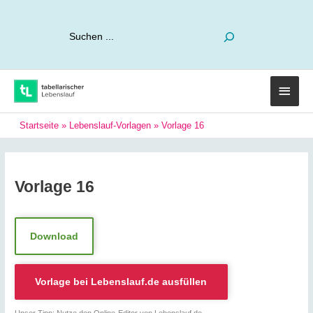
Suchen
Haup
Startseite
»
Lebenslauf-Vorlagen
»
Vorlage 16
Vorlage 16
Download
Vorlage bei
Lebenslauf.de
ausfüllen
Unser Tipp: Nutze den Online-Editor von Lebenslauf.de