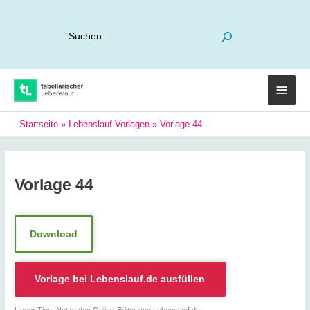
Suchen
Haup
Startseite
»
Lebenslauf-Vorlagen
»
Vorlage 44
Vorlage 44
Download
Vorlage bei
Lebenslauf.de
ausfüllen
Unser Tipp: Nutze den Online-Editor von Lebenslauf.de