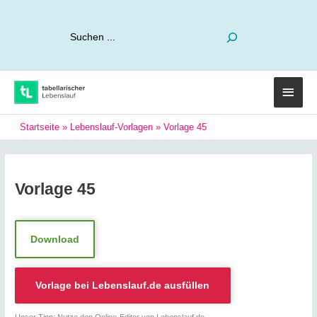
Suchen
Haup
Startseite
»
Lebenslauf-Vorlagen
»
Vorlage 45
Vorlage 45
Download
Vorlage bei
Lebenslauf.de
ausfüllen
Unser Tipp: Nutze den Online-Editor von Lebenslauf.de