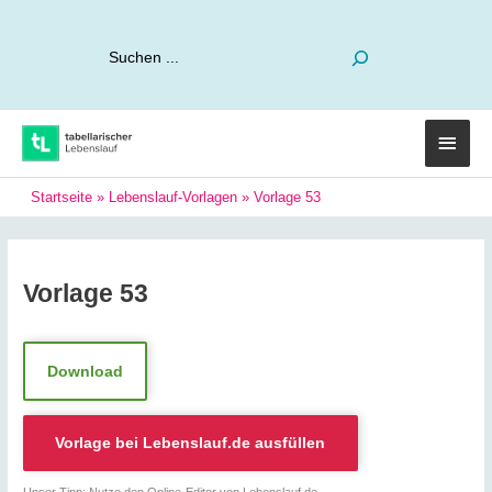
Suchen
Haup
Startseite
»
Lebenslauf-Vorlagen
»
Vorlage 53
Vorlage 53
Download
Vorlage bei
Lebenslauf.de
ausfüllen
Unser Tipp: Nutze den Online-Editor von Lebenslauf.de