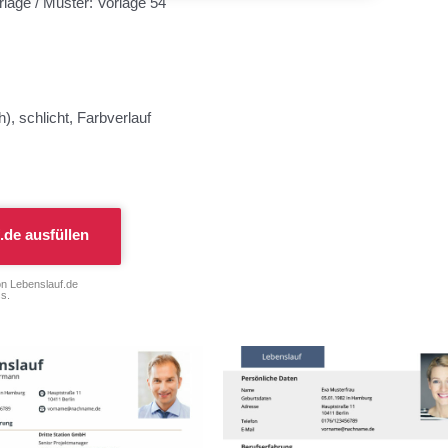
rlage / Muster: Vorlage 54
), schlicht, Farbverlauf
.de
ausfüllen
on Lebenslauf.de
s.