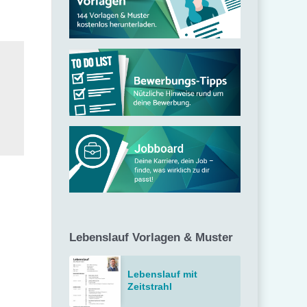
c
h
:
Lebenslauf Vorlagen & Muster
Lebenslauf mit
Zeitstrahl