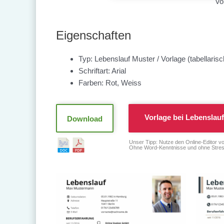
Vo
Eigenschaften
Typ: Lebenslauf Muster / Vorlage (tabellarisch
Schriftart: Arial
Farben: Rot, Weiss
Vorlage bei
Lebenslauf
Download
Unser Tipp: Nutze den Online-Editor v
Ohne Word-Kenntnisse und ohne Stres