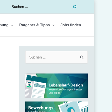
Suchen
bung
Ratgeber & Tipps
Jobs finden
S
u
c
h
e
n
n
a