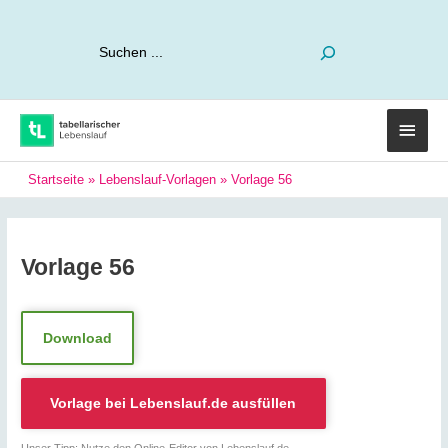
Suchen
Haup
Startseite
»
Lebenslauf-Vorlagen
»
Vorlage 56
Vorlage 56
Download
Vorlage bei
Lebenslauf.de
ausfüllen
Unser Tipp: Nutze den Online-Editor von Lebenslauf.de