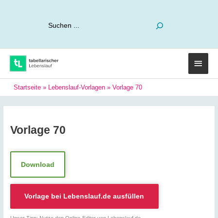
Suchen
Haup
Startseite
»
Lebenslauf-Vorlagen
»
Vorlage 70
Vorlage 70
Download
Vorlage bei
Lebenslauf.de
ausfüllen
Unser Tipp: Nutze den Online-Editor von Lebenslauf.de